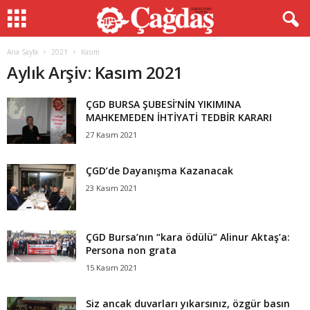
Ana Sayfa
2021
Kasım
Aylık Arşiv: Kasım 2021
ÇGD BURSA ŞUBESİ’NİN YIKIMINA
MAHKEMEDEN İHTİYATİ TEDBİR KARARI
27 Kasım 2021
ÇGD’de Dayanışma Kazanacak
23 Kasım 2021
ÇGD Bursa’nın “kara ödülü” Alinur Aktaş’a:
Persona non grata
15 Kasım 2021
Siz ancak duvarları yıkarsınız, özgür basın