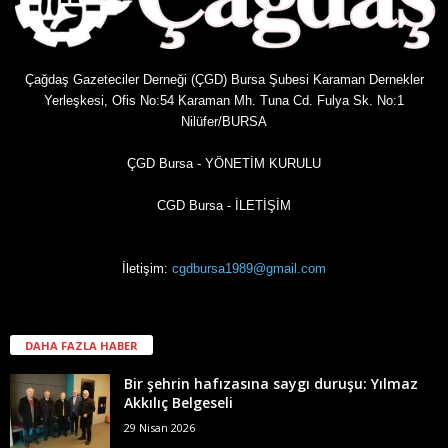
Çağdaş Gazeteciler Derneği (ÇGD) Bursa Şubesi Karaman Dernekler
Yerleşkesi, Ofis No:54 Karaman Mh. Tuna Cd. Fulya Sk. No:1
Nilüfer/BURSA
ÇGD Bursa - YÖNETİM KURULU
CGD Bursa - İLETİŞİM
İletişim:
cgdbursa1989@gmail.com
DAHA FAZLA HABER
Bir şehrin hafızasına saygı duruşu: Yılmaz
Akkılıç Belgeseli
29 Nisan 2026