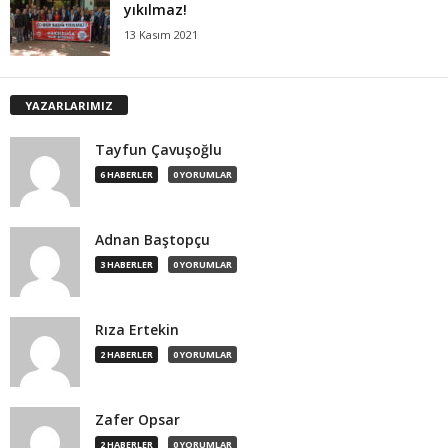
yıkılmaz!
13 Kasım 2021
YAZARLARIMIZ
Tayfun Çavuşoğlu
6 HABERLER
0 YORUMLAR
Adnan Baştopçu
3 HABERLER
0 YORUMLAR
Rıza Ertekin
2 HABERLER
0 YORUMLAR
Zafer Opsar
2 HABERLER
0 YORUMLAR