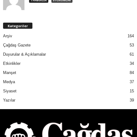
1 HABERLER
0 YORUMLAR
Kategoriler
Arşiv
164
Çağdaş Gazete
53
Duyurular & Açıklamalar
61
Etkinlikler
34
Manşet
84
Medya
37
Siyaset
15
Yazılar
39