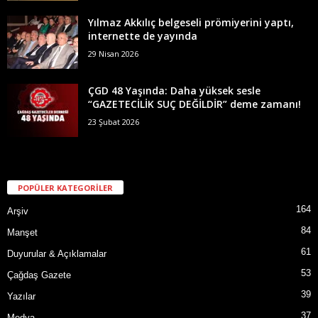
Yılmaz Akkılıç belgeseli prömiyerini yaptı,
internette de yayında
29 Nisan 2026
ÇGD 48 Yaşında: Daha yüksek sesle
“GAZETECİLİK SUÇ DEĞİLDİR” deme zamanı!
23 Şubat 2026
POPÜLER KATEGORİLER
164
Arşiv
84
Manşet
61
Duyurular & Açıklamalar
53
Çağdaş Gazete
39
Yazılar
37
Medya