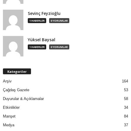
Sevinç Feyzioğlu
1 HABERLER
0 YORUMLAR
Yüksel Baysal
1 HABERLER
0 YORUMLAR
Kategoriler
Arşiv
164
Çağdaş Gazete
53
Duyurular & Açıklamalar
58
Etkinlikler
34
Manşet
84
Medya
37