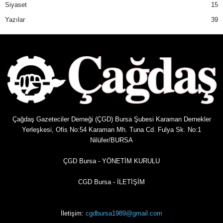
Siyaset
15
Yazılar
39
Çağdaş Gazeteciler Derneği (ÇGD) Bursa Şubesi Karaman Dernekler
Yerleşkesi, Ofis No:54 Karaman Mh. Tuna Cd. Fulya Sk. No:1
Nilüfer/BURSA
ÇGD Bursa - YÖNETİM KURULU
CGD Bursa - İLETİŞİM
İletişim:
cgdbursa1989@gmail.com