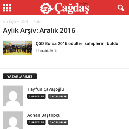
Ana Sayfa
2016
Aralık
Aylık Arşiv: Aralık 2016
ÇGD Bursa 2016 ödülleri sahiplerini buldu
17 Aralık 2016
YAZARLARIMIZ
Tayfun Çavuşoğlu
6 HABERLER
0 YORUMLAR
Adnan Baştopçu
3 HABERLER
0 YORUMLAR