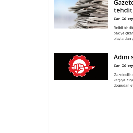
Gazete
tehdit
Can Güler
Belirli bir 
bakiye çıka
olaylardan g
Adını 
Can Güler
Gazetecilik 
karşıya. Siy
doğrudan etk