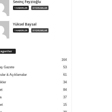
Sevinç Feyzioğlu
1 HABERLER
0 YORUMLAR
Yüksel Baysal
1 HABERLER
0 YORUMLAR
egoriler
164
aş Gazete
53
ular & Açıklamalar
61
ikler
34
et
84
a
37
et
15