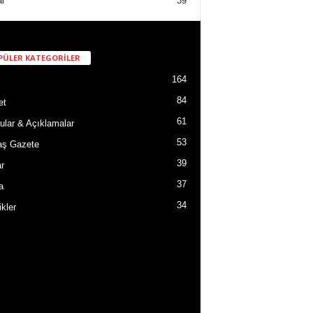
ar
39
PÜLER KATEGORİLER
164
84
et
61
ular & Açıklamalar
53
aş Gazete
39
r
37
a
34
ikler