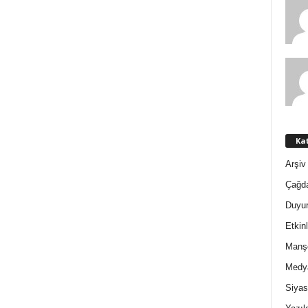
Kat
Arşiv
Çağd
Duyur
Etkinl
Manş
Medy
Siyas