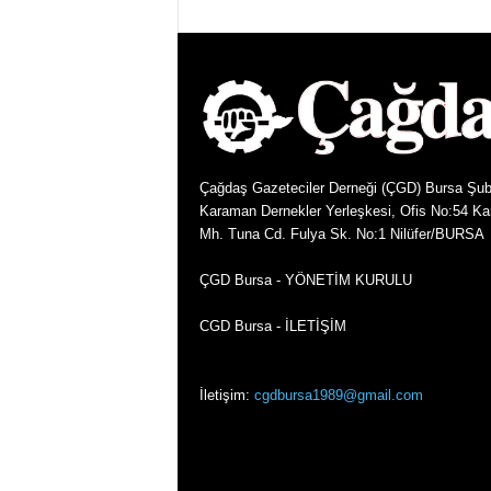
Çağdaş Gazeteciler Derneği (ÇGD) Bursa Şub
Karaman Dernekler Yerleşkesi, Ofis No:54 K
Mh. Tuna Cd. Fulya Sk. No:1 Nilüfer/BURSA
ÇGD Bursa - YÖNETİM KURULU
CGD Bursa - İLETİŞİM
İletişim:
cgdbursa1989@gmail.com