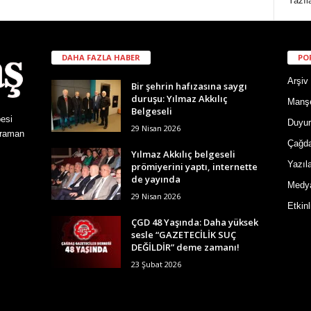
Yazıl
DAHA FAZLA HABER
PO
Arşiv
Bir şehrin hafızasına saygı
duruşu: Yılmaz Akkılıç
Manş
Belgeseli
esi
Duyur
29 Nisan 2026
araman
Çağd
Yılmaz Akkılıç belgeseli
Yazıla
prömiyerini yaptı, internette
de yayında
Medy
29 Nisan 2026
Etkinl
ÇGD 48 Yaşında: Daha yüksek
sesle “GAZETECİLİK SUÇ
DEĞİLDİR” deme zamanı!
23 Şubat 2026