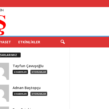
IYASET
ETKINLIKLER
ZARLARIMIZ
Tayfun Çavuşoğlu
6 HABERLER
0 YORUMLAR
Adnan Baştopçu
3 HABERLER
0 YORUMLAR