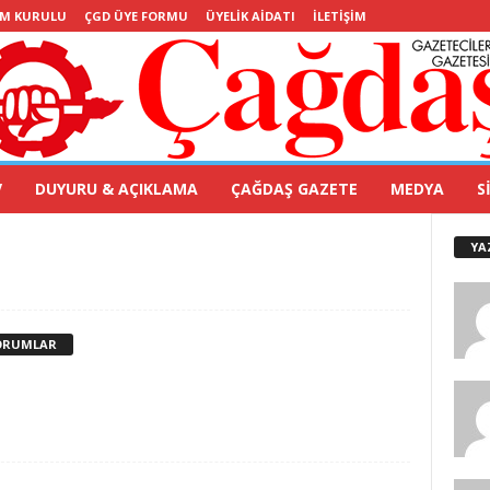
IM KURULU
ÇGD ÜYE FORMU
ÜYELIK AIDATI
İLETIŞIM
V
DUYURU & AÇIKLAMA
ÇAĞDAŞ GAZETE
MEDYA
S
YA
ORUMLAR