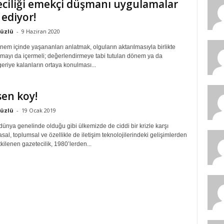
ciliği emekçi düşmanı uygulamalar
 ediyor!
yüzlü
-
9 Haziran 2020
dönem içinde yaşananları anlatmak, olguların aktarılmasıyla birlikte
rmayı da içermeli; değerlendirmeye tabi tutulan dönem ya da
eriye kalanların ortaya konulması...
sen koy!
yüzlü
-
19 Ocak 2019
dünya genelinde olduğu gibi ülkemizde de ciddi bir krizle karşı
asal, toplumsal ve özellikle de iletişim teknolojilerindeki gelişimlerden
ilenen gazetecilik, 1980’lerden...