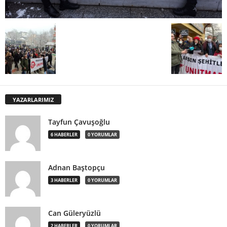
YAZARLARIMIZ
Tayfun Çavuşoğlu
6 HABERLER
0 YORUMLAR
Adnan Baştopçu
3 HABERLER
0 YORUMLAR
Can Güleryüzlü
2 HABERLER
0 YORUMLAR