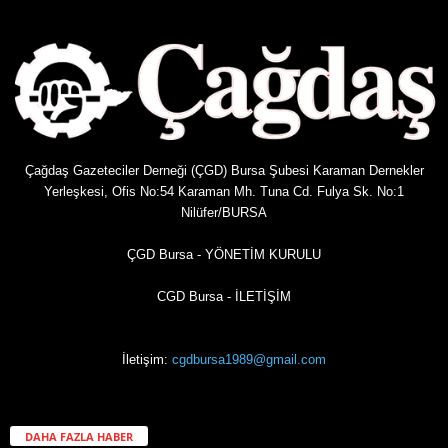
Çağdaş Gazeteciler Derneği (ÇGD) Bursa Şubesi Karaman Dernekler
Yerleşkesi, Ofis No:54 Karaman Mh. Tuna Cd. Fulya Sk. No:1
Nilüfer/BURSA
ÇGD Bursa - YÖNETİM KURULU
CGD Bursa - İLETİŞİM
İletişim:
cgdbursa1989@gmail.com
DAHA FAZLA HABER