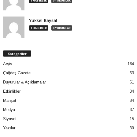
1 HABERLER
0 YORUMLAR
Yüksel Baysal
1 HABERLER
0 YORUMLAR
Kategoriler
Arşiv
164
Çağdaş Gazete
53
Duyurular & Açıklamalar
61
Etkinlikler
34
Manşet
84
Medya
37
Siyaset
15
Yazılar
39