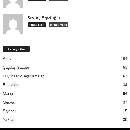
Sevinç Feyzioğlu
1 HABERLER
0 YORUMLAR
Kategoriler
Arşiv
164
Çağdaş Gazete
53
Duyurular & Açıklamalar
63
Etkinlikler
34
Manşet
84
Medya
37
Siyaset
15
Yazılar
39