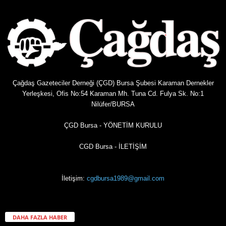
Çağdaş Gazeteciler Derneği (ÇGD) Bursa Şubesi Karaman Dernekler
Yerleşkesi, Ofis No:54 Karaman Mh. Tuna Cd. Fulya Sk. No:1
Nilüfer/BURSA
ÇGD Bursa - YÖNETİM KURULU
CGD Bursa - İLETİŞİM
İletişim:
cgdbursa1989@gmail.com
DAHA FAZLA HABER