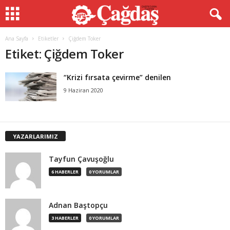
Ana Sayfa
Etiketler
Çiğdem Toker
Etiket: Çiğdem Toker
“Krizi fırsata çevirme” denilen
9 Haziran 2020
YAZARLARIMIZ
Tayfun Çavuşoğlu
6 HABERLER
0 YORUMLAR
Adnan Baştopçu
3 HABERLER
0 YORUMLAR