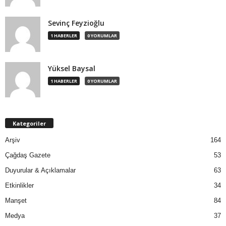
Sevinç Feyzioğlu
1 HABERLER
0 YORUMLAR
Yüksel Baysal
1 HABERLER
0 YORUMLAR
Kategoriler
Arşiv
164
Çağdaş Gazete
53
Duyurular & Açıklamalar
63
Etkinlikler
34
Manşet
84
Medya
37