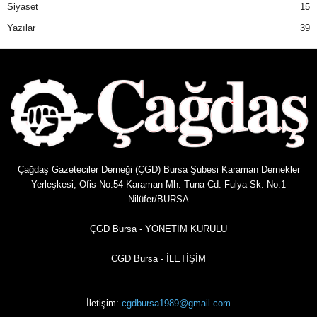
Siyaset
15
Yazılar
39
Çağdaş Gazeteciler Derneği (ÇGD) Bursa Şubesi Karaman Dernekler
Yerleşkesi, Ofis No:54 Karaman Mh. Tuna Cd. Fulya Sk. No:1
Nilüfer/BURSA
ÇGD Bursa - YÖNETİM KURULU
CGD Bursa - İLETİŞİM
İletişim:
cgdbursa1989@gmail.com