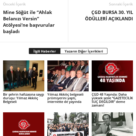
Önceki İçerik
Sonraki İçerik
Mine Söğüt ile “Ahlak
ÇGD BURSA 30. YIL
Belanızı Versin”
ÖDÜLLERİ AÇIKLANDI
Atölyesi’ne başvurular
başladı
İlgili Haberler
Yazarın Diğer İçerikleri
Bir şehrin hafızasına saygı
Yılmaz Akkılıç belgeseli
ÇGD 48 Yaşında: Daha
duruşu: Yılmaz Akkılıç
prömiyerini yaptı,
yüksek sesle “GAZETECİLİK
Belgeseli
internette de yayında
SUÇ DEĞİLDİR” deme
zamanı!