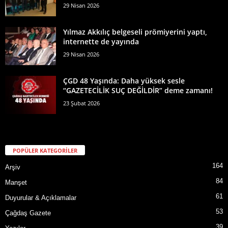
29 Nisan 2026
Yılmaz Akkılıç belgeseli prömiyerini yaptı,
internette de yayında
29 Nisan 2026
ÇGD 48 Yaşında: Daha yüksek sesle
“GAZETECİLİK SUÇ DEĞİLDİR” deme zamanı!
23 Şubat 2026
POPÜLER KATEGORİLER
164
Arşiv
84
Manşet
61
Duyurular & Açıklamalar
53
Çağdaş Gazete
39