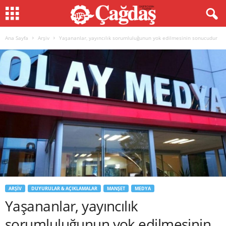
Ana Sayfa
Arşiv
Yaşananlar, yayıncılık sorumluluğunun yok edilmesinin sonucudur
ARŞIV
DUYURULAR & AÇIKLAMALAR
MANŞET
MEDYA
Yaşananlar, yayıncılık
sorumluluğunun yok edilmesinin