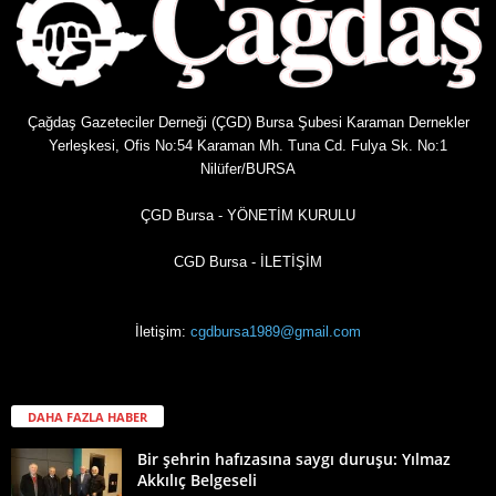
Çağdaş Gazeteciler Derneği (ÇGD) Bursa Şubesi Karaman Dernekler
Yerleşkesi, Ofis No:54 Karaman Mh. Tuna Cd. Fulya Sk. No:1
Nilüfer/BURSA
ÇGD Bursa - YÖNETİM KURULU
CGD Bursa - İLETİŞİM
İletişim:
cgdbursa1989@gmail.com
DAHA FAZLA HABER
Bir şehrin hafızasına saygı duruşu: Yılmaz
Akkılıç Belgeseli