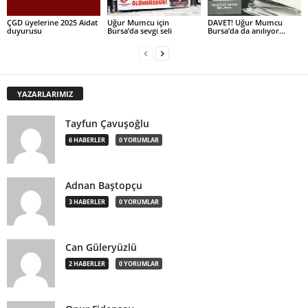
ÇGD üyelerine 2025 Aidat
Uğur Mumcu için
DAVET! Uğur Mumcu
duyurusu
Bursa’da sevgi seli
Bursa’da da anılıyor…
YAZARLARIMIZ
Tayfun Çavuşoğlu
6 HABERLER
0 YORUMLAR
Adnan Baştopçu
3 HABERLER
0 YORUMLAR
Can Güleryüzlü
2 HABERLER
0 YORUMLAR