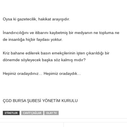
Oysa ki gazetecilik, hakikat arayışıdır.
İnandırıcılığını ve itibarını kaybetmiş bir medyanın ne topluma ne
de insanlığa hiçbir faydası yoktur.
Kriz bahane edilerek basın emekçilerinin işten çıkarıldığı bir
dönemde söyleyecek başka söz kalmış mıdır?
Hepiniz oradaydınız… Hepimiz oradaydık…
ÇGD BURSA ŞUBESİ YÖNETİM KURULU
ETIKETLER
CAVIT ÇAĞLAR
OLAY TV