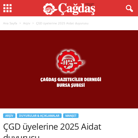
Ana Sayfa
Arşiv
ÇGD üyelerine 2025 Aidat duyurusu
ARŞIV
DUYURULAR & AÇIKLAMALAR
MANŞET
ÇGD üyelerine 2025 Aidat
duyurusu