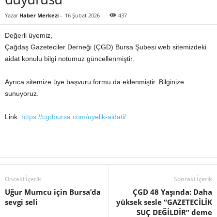
Yazar
Haber Merkezi
-
16 Şubat 2026
437
Değerli üyemiz,
Çağdaş Gazeteciler Derneği (ÇGD) Bursa Şubesi web sitemizdeki
aidat konulu bilgi notumuz güncellenmiştir.
Ayrıca sitemize üye başvuru formu da eklenmiştir. Bilginize
sunuyoruz.
Link:
https://cgdbursa.com/uyelik-aidati/
Önceki İçerik
Sonraki İçerik
Uğur Mumcu için Bursa’da
ÇGD 48 Yaşında: Daha
sevgi seli
yüksek sesle “GAZETECİLİK
SUÇ DEĞİLDİR” deme