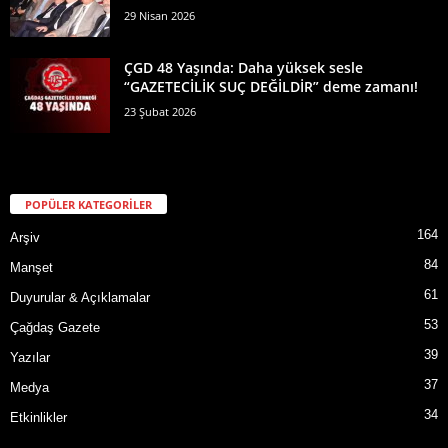
29 Nisan 2026
ÇGD 48 Yaşında: Daha yüksek sesle
“GAZETECİLİK SUÇ DEĞİLDİR” deme zamanı!
23 Şubat 2026
POPÜLER KATEGORİLER
164
Arşiv
84
Manşet
61
Duyurular & Açıklamalar
53
Çağdaş Gazete
39
Yazılar
37
Medya
34
Etkinlikler