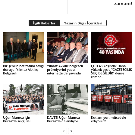
zamanı!
İlgili Haberler
Yazarın Diğer İçerikleri
Bir şehrin hafızasına saygı
Yılmaz Akkılıç belgeseli
ÇGD 48 Yaşında: Daha
duruşu: Yılmaz Akkılıç
prömiyerini yaptı,
yüksek sesle “GAZETECİLİK
Belgeseli
internette de yayında
SUÇ DEĞİLDİR” deme
zamanı!
Uğur Mumcu için
DAVET! Uğur Mumcu
Kutlamıyor, mücadele
Bursa’da sevgi seli
Bursa’da da anılıyor…
ediyoruz!