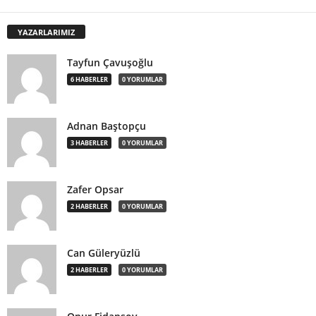
YAZARLARIMIZ
Tayfun Çavuşoğlu
6 HABERLER
0 YORUMLAR
Adnan Baştopçu
3 HABERLER
0 YORUMLAR
Zafer Opsar
2 HABERLER
0 YORUMLAR
Can Güleryüzlü
2 HABERLER
0 YORUMLAR