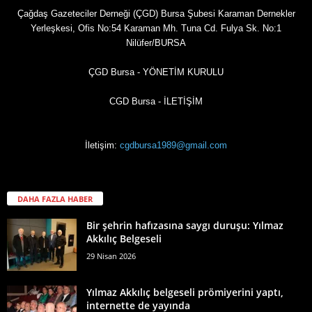
Çağdaş Gazeteciler Derneği (ÇGD) Bursa Şubesi Karaman Dernekler
Yerleşkesi, Ofis No:54 Karaman Mh. Tuna Cd. Fulya Sk. No:1
Nilüfer/BURSA
ÇGD Bursa - YÖNETİM KURULU
CGD Bursa - İLETİŞİM
İletişim:
cgdbursa1989@gmail.com
DAHA FAZLA HABER
Bir şehrin hafızasına saygı duruşu: Yılmaz
Akkılıç Belgeseli
29 Nisan 2026
Yılmaz Akkılıç belgeseli prömiyerini yaptı,
internette de yayında