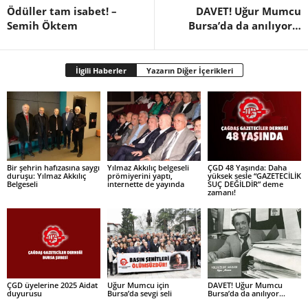
Ödüller tam isabet! –
DAVET! Uğur Mumcu
Semih Öktem
Bursa’da da anılıyor…
İlgili Haberler
Yazarın Diğer İçerikleri
Bir şehrin hafızasına saygı
Yılmaz Akkılıç belgeseli
ÇGD 48 Yaşında: Daha
duruşu: Yılmaz Akkılıç
prömiyerini yaptı,
yüksek sesle “GAZETECİLİK
Belgeseli
internette de yayında
SUÇ DEĞİLDİR” deme
zamanı!
ÇGD üyelerine 2025 Aidat
Uğur Mumcu için
DAVET! Uğur Mumcu
duyurusu
Bursa’da sevgi seli
Bursa’da da anılıyor…