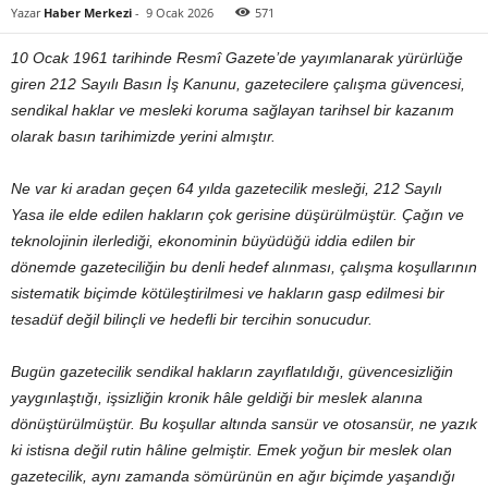
Yazar
Haber Merkezi
-
9 Ocak 2026
571
10 Ocak 1961 tarihinde Resmî Gazete’de yayımlanarak yürürlüğe
giren 212 Sayılı Basın İş Kanunu, gazetecilere çalışma güvencesi,
sendikal haklar ve mesleki koruma sağlayan tarihsel bir kazanım
olarak basın tarihimizde yerini almıştır.
Ne var ki aradan geçen 64 yılda gazetecilik mesleği, 212 Sayılı
Yasa ile elde edilen hakların çok gerisine düşürülmüştür. Çağın ve
teknolojinin ilerlediği, ekonominin büyüdüğü iddia edilen bir
dönemde gazeteciliğin bu denli hedef alınması, çalışma koşullarının
sistematik biçimde kötüleştirilmesi ve hakların gasp edilmesi bir
tesadüf değil bilinçli ve hedefli bir tercihin sonucudur.
Bugün gazetecilik sendikal hakların zayıflatıldığı, güvencesizliğin
yaygınlaştığı, işsizliğin kronik hâle geldiği bir meslek alanına
dönüştürülmüştür. Bu koşullar altında sansür ve otosansür, ne yazık
ki istisna değil rutin hâline gelmiştir. Emek yoğun bir meslek olan
gazetecilik, aynı zamanda sömürünün en ağır biçimde yaşandığı