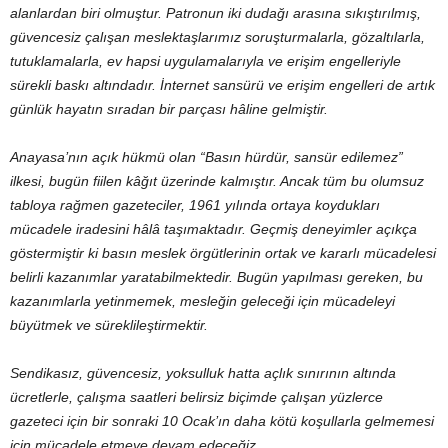
alanlardan biri olmuştur. Patronun iki dudağı arasına sıkıştırılmış,
güvencesiz çalışan meslektaşlarımız soruşturmalarla, gözaltılarla,
tutuklamalarla, ev hapsi uygulamalarıyla ve erişim engelleriyle
sürekli baskı altındadır. İnternet sansürü ve erişim engelleri de artık
günlük hayatın sıradan bir parçası hâline gelmiştir.
Anayasa’nın açık hükmü olan “Basın hürdür, sansür edilemez”
ilkesi, bugün fiilen kâğıt üzerinde kalmıştır. Ancak tüm bu olumsuz
tabloya rağmen gazeteciler, 1961 yılında ortaya koydukları
mücadele iradesini hâlâ taşımaktadır. Geçmiş deneyimler açıkça
göstermiştir ki basın meslek örgütlerinin ortak ve kararlı mücadelesi
belirli kazanımlar yaratabilmektedir. Bugün yapılması gereken, bu
kazanımlarla yetinmemek, mesleğin geleceği için mücadeleyi
büyütmek ve süreklileştirmektir.
Sendikasız, güvencesiz, yoksulluk hatta açlık sınırının altında
ücretlerle, çalışma saatleri belirsiz biçimde çalışan yüzlerce
gazeteci için bir sonraki 10 Ocak’ın daha kötü koşullarla gelmemesi
için mücadele etmeye devam edeceğiz.