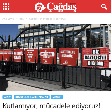
Ana Sayfa
Arşiv
Kutlamıyor, mücadele ediyoruz!
ARŞIV
DUYURULAR & AÇIKLAMALAR
MANŞET
Kutlamıyor, mücadele ediyoruz!