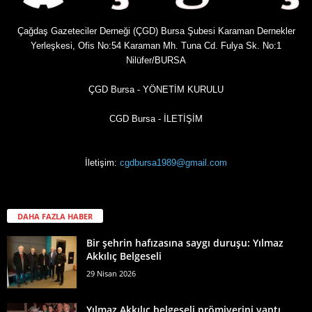
Çağdaş Gazeteciler Derneği (ÇGD) Bursa Şubesi Karaman Dernekler
Yerleşkesi, Ofis No:54 Karaman Mh. Tuna Cd. Fulya Sk. No:1
Nilüfer/BURSA
ÇGD Bursa - YÖNETİM KURULU
CGD Bursa - İLETİŞİM
İletişim:
cgdbursa1989@gmail.com
DAHA FAZLA HABER
Bir şehrin hafızasına saygı duruşu: Yılmaz
Akkılıç Belgeseli
29 Nisan 2026
Yılmaz Akkılıç belgeseli prömiyerini yaptı,