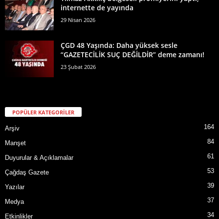
internette de yayında
29 Nisan 2026
ÇGD 48 Yaşında: Daha yüksek sesle
“GAZETECİLİK SUÇ DEĞİLDİR” deme zamanı!
23 Şubat 2026
POPÜLER KATEGORİLER
164
Arşiv
84
Manşet
61
Duyurular & Açıklamalar
53
Çağdaş Gazete
39
Yazılar
37
Medya
34
Etkinlikler