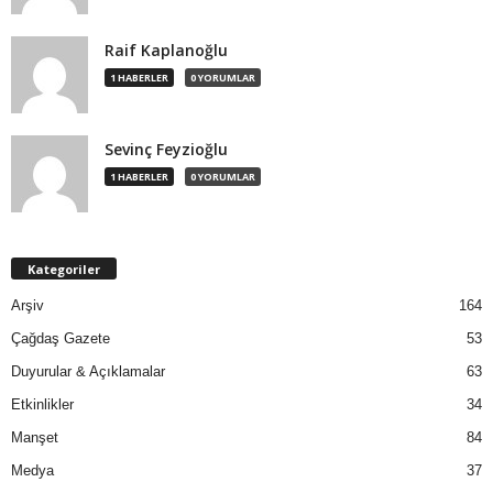
Raif Kaplanoğlu
1 HABERLER
0 YORUMLAR
Sevinç Feyzioğlu
1 HABERLER
0 YORUMLAR
Kategoriler
Arşiv
164
Çağdaş Gazete
53
Duyurular & Açıklamalar
63
Etkinlikler
34
Manşet
84
Medya
37