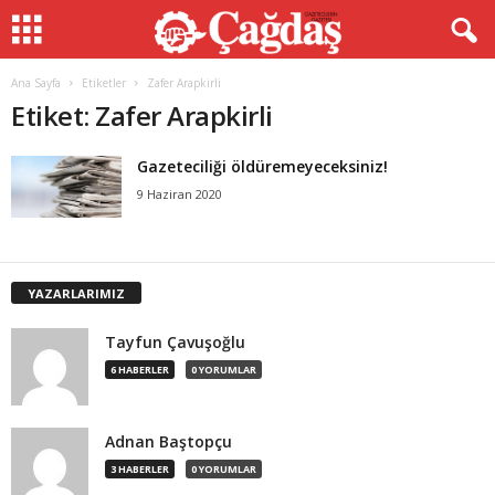
Ana Sayfa
Etiketler
Zafer Arapkirli
Etiket: Zafer Arapkirli
Gazeteciliği öldüremeyeceksiniz!
9 Haziran 2020
YAZARLARIMIZ
Tayfun Çavuşoğlu
6 HABERLER
0 YORUMLAR
Adnan Baştopçu
3 HABERLER
0 YORUMLAR