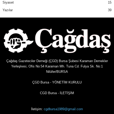
Siyaset
15
Yazılar
39
Çağdaş Gazeteciler Derneği (ÇGD) Bursa Şubesi Karaman Dernekler
Yerleşkesi, Ofis No:54 Karaman Mh. Tuna Cd. Fulya Sk. No:1
Nilüfer/BURSA
ÇGD Bursa - YÖNETİM KURULU
CGD Bursa - İLETİŞİM
İletişim:
cgdbursa1989@gmail.com