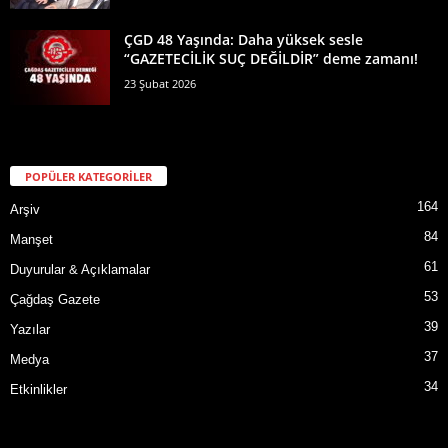
ÇGD 48 Yaşında: Daha yüksek sesle
“GAZETECİLİK SUÇ DEĞİLDİR” deme zamanı!
23 Şubat 2026
POPÜLER KATEGORİLER
164
Arşiv
84
Manşet
61
Duyurular & Açıklamalar
53
Çağdaş Gazete
39
Yazılar
37
Medya
34
Etkinlikler