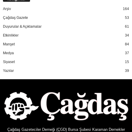
Arşiv
164
Çağdaş Gazete
53
Duyurular & Açıklamalar
61
Etkinlikler
34
Manşet
84
Medya
37
Siyaset
15
Yazılar
39
Çağdaş Gazeteciler Derneği (ÇGD) Bursa Şubesi Karaman Dernekler