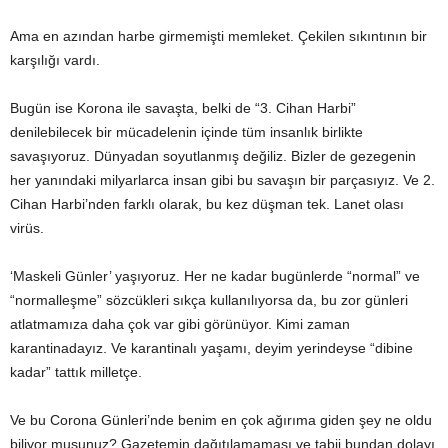
Ama en azından harbe girmemişti memleket. Çekilen sıkıntının bir
karşılığı vardı.
Bugün ise Korona ile savaşta, belki de “3. Cihan Harbi”
denilebilecek bir mücadelenin içinde tüm insanlık birlikte
savaşıyoruz. Dünyadan soyutlanmış değiliz. Bizler de gezegenin
her yanındaki milyarlarca insan gibi bu savaşın bir parçasıyız. Ve 2.
Cihan Harbi’nden farklı olarak, bu kez düşman tek. Lanet olası
virüs.
‘Maskeli Günler’ yaşıyoruz. Her ne kadar bugünlerde “normal” ve
“normalleşme” sözcükleri sıkça kullanılıyorsa da, bu zor günleri
atlatmamıza daha çok var gibi görünüyor. Kimi zaman
karantinadayız. Ve karantinalı yaşamı, deyim yerindeyse “dibine
kadar” tattık milletçe.
Ve bu Corona Günleri’nde benim en çok ağırıma giden şey ne oldu
biliyor musunuz? Gazetemin dağıtılamaması ve tabii bundan dolayı