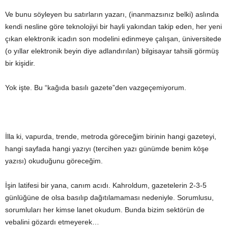
Ve bunu söyleyen bu satırların yazarı, (inanmazsınız belki) aslında
kendi nesline göre teknolojiyi bir hayli yakından takip eden, her yeni
çıkan elektronik icadın son modelini edinmeye çalışan, üniversitede
(o yıllar elektronik beyin diye adlandırılan) bilgisayar tahsili görmüş
bir kişidir.
Yok işte. Bu “kağıda basılı gazete”den vazgeçemiyorum.
İlla ki, vapurda, trende, metroda göreceğim birinin hangi gazeteyi,
hangi sayfada hangi yazıyı (tercihen yazı günümde benim köşe
yazısı) okuduğunu göreceğim.
İşin latifesi bir yana, canım acıdı. Kahroldum, gazetelerin 2-3-5
günlüğüne de olsa basılıp dağıtılamaması nedeniyle. Sorumlusu,
sorumluları her kimse lanet okudum. Bunda bizim sektörün de
vebalini gözardı etmeyerek…