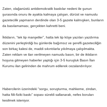
Zaten, olağanüstü antidemokratik baskılar nedeni ile şunun
şurasında onuru ile ayakta kalmaya çalışan, dürüst ve namuslu
gazetecilik yapmanın derdinde olan 3-5 gazete kalmışken, bunların
da basılamaması, gerçekten kahretti beni.
İktidarın, “tek tip manşetler”, hatta tek tip köşe yazıları yazdırma
düzenini yerleştirdiği bu günlerde bağımsız ve şerefli gazeteciliğin
son birkaç kalesi de, maddi sıkıntılarla yıkılmaya çalışılmakta.
Zaten reklam ve ilan verilmeyen namuslu basın, bir de iktidarın
hoşuna gitmeyen haberler yaptığı için 3-5 kuruşluk Basın İlan
Kurumu ilan gelirinden de mahrum edilerek cezalandırılıyor.
Habercilerin üzerindeki “sorgu, soruşturma, mahkeme, zindan,
hatta fiili-fiziki baskı” sopası sürekli sallanarak, nefes boruları
kesilmek isteniyor.