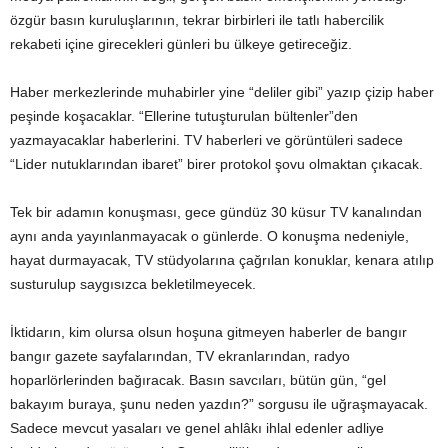
özgür basın kuruluşlarının, tekrar birbirleri ile tatlı habercilik
rekabeti içine girecekleri günleri bu ülkeye getireceğiz.
Haber merkezlerinde muhabirler yine “deliler gibi” yazıp çizip haber
peşinde koşacaklar. “Ellerine tutuşturulan bültenler”den
yazmayacaklar haberlerini. TV haberleri ve görüntüleri sadece
“Lider nutuklarından ibaret” birer protokol şovu olmaktan çıkacak.
Tek bir adamın konuşması, gece gündüz 30 küsur TV kanalından
aynı anda yayınlanmayacak o günlerde. O konuşma nedeniyle,
hayat durmayacak, TV stüdyolarına çağrılan konuklar, kenara atılıp
susturulup saygısızca bekletilmeyecek.
İktidarın, kim olursa olsun hoşuna gitmeyen haberler de bangır
bangır gazete sayfalarından, TV ekranlarından, radyo
hoparlörlerinden bağıracak. Basın savcıları, bütün gün, “gel
bakayım buraya, şunu neden yazdın?” sorgusu ile uğraşmayacak.
Sadece mevcut yasaları ve genel ahlâkı ihlal edenler adliye