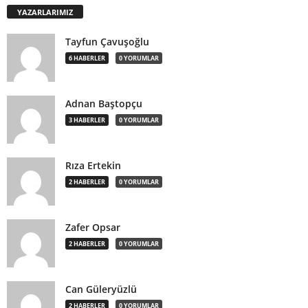
YAZARLARIMIZ
Tayfun Çavuşoğlu
6 HABERLER
0 YORUMLAR
Adnan Baştopçu
3 HABERLER
0 YORUMLAR
Rıza Ertekin
2 HABERLER
0 YORUMLAR
Zafer Opsar
2 HABERLER
0 YORUMLAR
Can Güleryüzlü
2 HABERLER
0 YORUMLAR