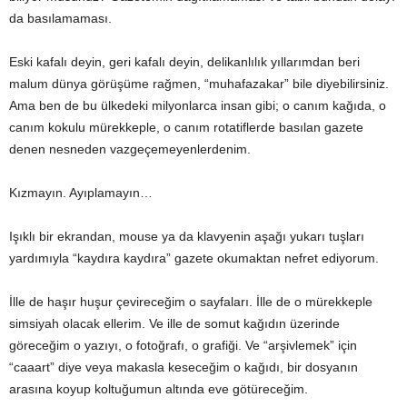
da basılamaması.
Eski kafalı deyin, geri kafalı deyin, delikanlılık yıllarımdan beri
malum dünya görüşüme rağmen, “muhafazakar” bile diyebilirsiniz.
Ama ben de bu ülkedeki milyonlarca insan gibi; o canım kağıda, o
canım kokulu mürekkeple, o canım rotatiflerde basılan gazete
denen nesneden vazgeçemeyenlerdenim.
Kızmayın. Ayıplamayın…
Işıklı bir ekrandan, mouse ya da klavyenin aşağı yukarı tuşları
yardımıyla “kaydıra kaydıra” gazete okumaktan nefret ediyorum.
İlle de haşır huşur çevireceğim o sayfaları. İlle de o mürekkeple
simsiyah olacak ellerim. Ve ille de somut kağıdın üzerinde
göreceğim o yazıyı, o fotoğrafı, o grafiği. Ve “arşivlemek” için
“caaart” diye veya makasla keseceğim o kağıdı, bir dosyanın
arasına koyup koltuğumun altında eve götüreceğim.