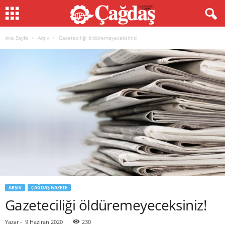
Ana Sayfa
Arşiv
Gazeteciliği öldüremeyeceksiniz!
ARŞIV
ÇAĞDAŞ GAZETE
Gazeteciliği öldüremeyeceksiniz!
Yazar
-
9 Haziran 2020
230