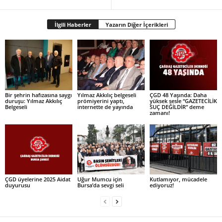
İlgili Haberler
Yazarın Diğer İçerikleri
Bir şehrin hafızasına saygı
Yılmaz Akkılıç belgeseli
ÇGD 48 Yaşında: Daha
duruşu: Yılmaz Akkılıç
prömiyerini yaptı,
yüksek sesle “GAZETECİLİK
Belgeseli
internette de yayında
SUÇ DEĞİLDİR” deme
zamanı!
ÇGD üyelerine 2025 Aidat
Uğur Mumcu için
Kutlamıyor, mücadele
duyurusu
Bursa’da sevgi seli
ediyoruz!