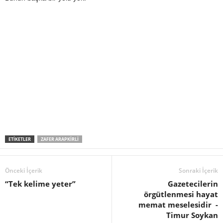
ETIKETLER
ZAFER ARAPKIRLI
Önceki İçerik
Sonraki İçerik
“Tek kelime yeter”
Gazetecilerin
örgütlenmesi hayat
memat meselesidir -
Timur Soykan