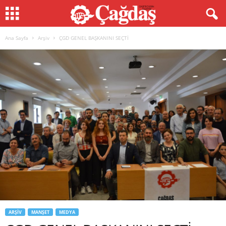
Ana Sayfa
Arşiv
ÇGD GENEL BAŞKANINI SEÇTİ
ARŞIV
MANŞET
MEDYA