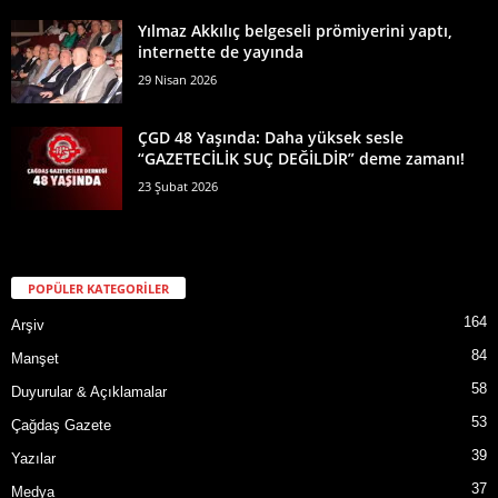
Yılmaz Akkılıç belgeseli prömiyerini yaptı,
internette de yayında
29 Nisan 2026
ÇGD 48 Yaşında: Daha yüksek sesle
“GAZETECİLİK SUÇ DEĞİLDİR” deme zamanı!
23 Şubat 2026
POPÜLER KATEGORİLER
164
Arşiv
84
Manşet
58
Duyurular & Açıklamalar
53
Çağdaş Gazete
39
Yazılar
37
Medya