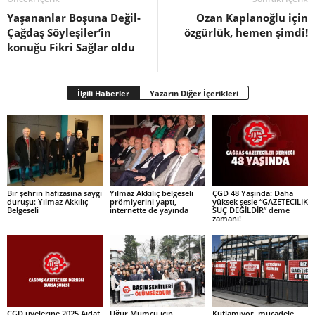
Yaşananlar Boşuna Değil-
Ozan Kaplanoğlu için
Çağdaş Söyleşiler’in
özgürlük, hemen şimdi!
konuğu Fikri Sağlar oldu
İlgili Haberler
Yazarın Diğer İçerikleri
Bir şehrin hafızasına saygı
Yılmaz Akkılıç belgeseli
ÇGD 48 Yaşında: Daha
duruşu: Yılmaz Akkılıç
prömiyerini yaptı,
yüksek sesle “GAZETECİLİK
Belgeseli
internette de yayında
SUÇ DEĞİLDİR” deme
zamanı!
ÇGD üyelerine 2025 Aidat
Uğur Mumcu için
Kutlamıyor, mücadele