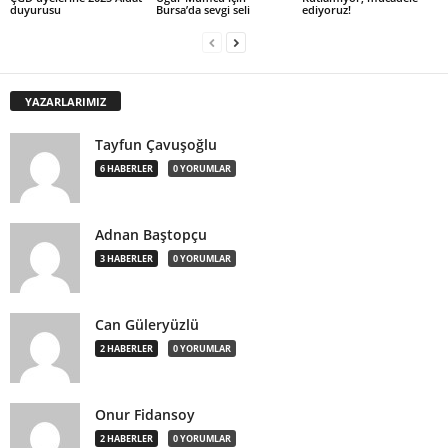
duyurusu
Bursa’da sevgi seli
ediyoruz!
YAZARLARIMIZ
Tayfun Çavuşoğlu
6 HABERLER
0 YORUMLAR
Adnan Baştopçu
3 HABERLER
0 YORUMLAR
Can Güleryüzlü
2 HABERLER
0 YORUMLAR
Onur Fidansoy
2 HABERLER
0 YORUMLAR