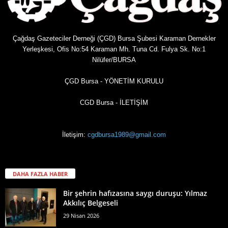
Çağdaş Gazeteciler Derneği (ÇGD) Bursa Şubesi Karaman Dernekler
Yerleşkesi, Ofis No:54 Karaman Mh. Tuna Cd. Fulya Sk. No:1
Nilüfer/BURSA
ÇGD Bursa - YÖNETİM KURULU
CGD Bursa - İLETİŞİM
İletişim:
cgdbursa1989@gmail.com
DAHA FAZLA HABER
Bir şehrin hafızasına saygı duruşu: Yılmaz
Akkılıç Belgeseli
29 Nisan 2026