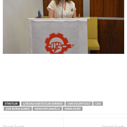
ETIKETLER
ÇAĞDAŞ GAZETECILER DERNEĞI
CAN GÜLERYÜZLÜ
ÇGD
ÇGD BURSA ŞUBESI
OZAN KAPLANOĞLU
RABIA DENIZ
Önceki İçerik
Sonraki İçerik