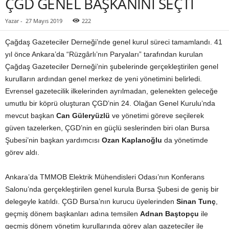
ÇGD GENEL BAŞKANINI SEÇTİ
Yazar
-
27 Mayıs 2019
222
Çağdaş Gazeteciler Derneği’nde genel kurul süreci tamamlandı. 41
yıl önce Ankara’da “Rüzgârlı’nın Paryaları” tarafından kurulan
Çağdaş Gazeteciler Derneği’nin şubelerinde gerçekleştirilen genel
kurulların ardından genel merkez de yeni yönetimini belirledi.
Evrensel gazetecilik ilkelerinden ayrılmadan, gelenekten geleceğe
umutlu bir köprü oluşturan ÇGD’nin 24. Olağan Genel Kurulu’nda
mevcut başkan
Can Güleryüzlü
ve yönetimi göreve seçilerek
güven tazelerken, ÇGD’nin en güçlü seslerinden biri olan Bursa
Şubesi’nin başkan yardımcısı
Ozan Kaplanoğlu
da yönetimde
görev aldı.
Ankara’da TMMOB Elektrik Mühendisleri Odası’nın Konferans
Salonu’nda gerçekleştirilen genel kurula Bursa Şubesi de geniş bir
delegeyle katıldı. ÇGD Bursa’nın kurucu üyelerinden
Sinan Tunç
,
geçmiş dönem başkanları adına temsilen
Adnan Baştopçu
ile
geçmiş dönem yönetim kurullarında görev alan gazeteciler ile