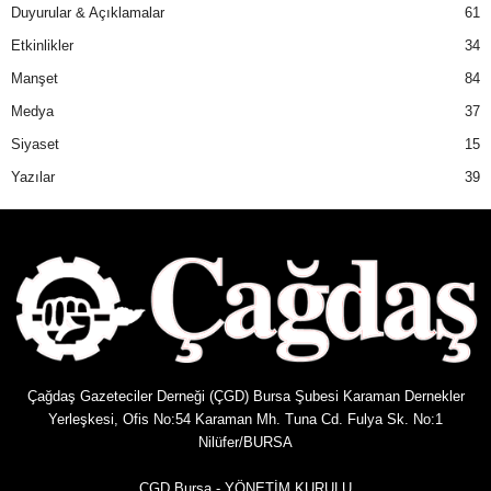
Duyurular & Açıklamalar
61
Etkinlikler
34
Manşet
84
Medya
37
Siyaset
15
Yazılar
39
Çağdaş Gazeteciler Derneği (ÇGD) Bursa Şubesi Karaman Dernekler
Yerleşkesi, Ofis No:54 Karaman Mh. Tuna Cd. Fulya Sk. No:1
Nilüfer/BURSA
ÇGD Bursa - YÖNETİM KURULU