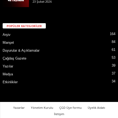
23 Şubat 2026
POPÜLER KATEGORİLER
164
Arşiv
84
Manşet
61
Duyurular & Açıklamalar
53
Çağdaş Gazete
39
Yazılar
37
Medya
34
Etkinlikler
Yazarlar
Yönetim Kurulu
ÇGD Üye formu
Üyelik Aidatı
İletişim