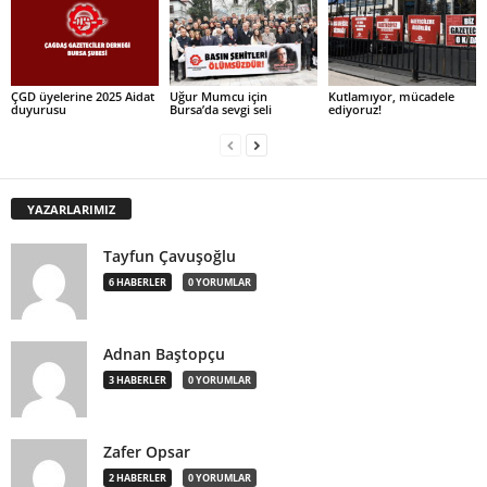
ÇGD üyelerine 2025 Aidat
Uğur Mumcu için
Kutlamıyor, mücadele
duyurusu
Bursa’da sevgi seli
ediyoruz!
YAZARLARIMIZ
Tayfun Çavuşoğlu
6 HABERLER
0 YORUMLAR
Adnan Baştopçu
3 HABERLER
0 YORUMLAR
Zafer Opsar
2 HABERLER
0 YORUMLAR