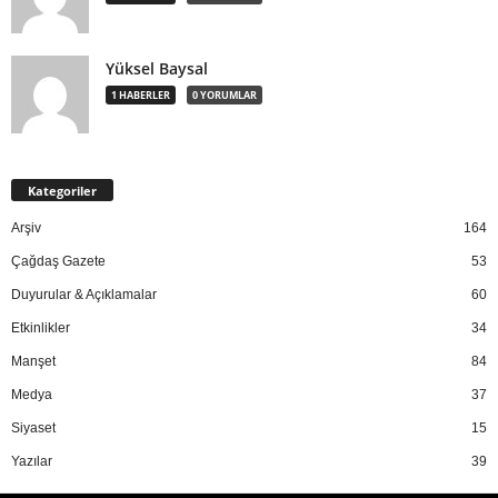
Yüksel Baysal
1 HABERLER
0 YORUMLAR
Kategoriler
Arşiv
164
Çağdaş Gazete
53
Duyurular & Açıklamalar
60
Etkinlikler
34
Manşet
84
Medya
37
Siyaset
15
Yazılar
39