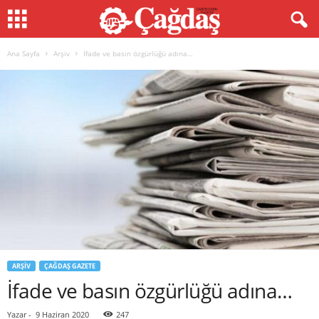
Ana Sayfa
Arşiv
İfade ve basın özgürlüğü adına…
ARŞIV
ÇAĞDAŞ GAZETE
İfade ve basın özgürlüğü adına…
Yazar
-
9 Haziran 2020
247