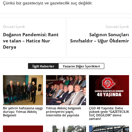
Çünkü biz gazeteciyiz ve gazetecilik suç değildir.
Önceki İçerik
Sonraki İçerik
Doğanın Pandemisi: Rant
Salgının Sonuçları
ve talan – Hatice Nur
Sınıfsaldır – Uğur Ökdemir
Derya
İlgili Haberler
Yazarın Diğer İçerikleri
Bir şehrin hafızasına saygı
Yılmaz Akkılıç belgeseli
ÇGD 48 Yaşında: Daha
duruşu: Yılmaz Akkılıç
prömiyerini yaptı,
yüksek sesle “GAZETECİLİK
Belgeseli
internette de yayında
SUÇ DEĞİLDİR” deme
zamanı!