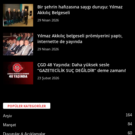
Bir şehrin hafızasına saygı duruşu: Yılmaz
Akkılıç Belgeseli
29 Nisan 2026
Yılmaz Akkılıç belgeseli prömiyerini yaptı,
internette de yayında
29 Nisan 2026
ÇGD 48 Yaşında: Daha yüksek sesle
“GAZETECİLİK SUÇ DEĞİLDİR” deme zamanı!
23 Şubat 2026
POPÜLER KATEGORİLER
164
Arşiv
84
Manşet
60
Duyurular & Açıklamalar