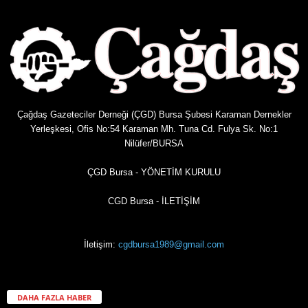
Çağdaş Gazeteciler Derneği (ÇGD) Bursa Şubesi Karaman Dernekler
Yerleşkesi, Ofis No:54 Karaman Mh. Tuna Cd. Fulya Sk. No:1
Nilüfer/BURSA
ÇGD Bursa - YÖNETİM KURULU
CGD Bursa - İLETİŞİM
İletişim:
cgdbursa1989@gmail.com
DAHA FAZLA HABER