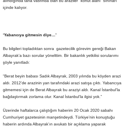
alındığında tarla vasfında olan bu araziler “konut alanı” sınırları
içinde kalıyor.
‘Yabancıya gitmesin diye…’
Bu bilgileri topladıktan sonra gazetecilik görevim gereği Bakan
Albayrak’a bazı sorular yönelttim. Bir bakanlık yetkilisi sorularımı
şöyle yanıtladı:
“Berat beyin babası Sadık Albayrak, 2003 yılında bu köyden arazi
aldı. 2012’de arazinin yan tarafındaki arazi satışa çıktı. Yabancıya
gitmemesi için de Berat Albayrak bu araziyi aldı. Kanal İstanbul’la
bağdaştırmak zorlama olur. Kanal İstanbul’la ilgisi yok.”
Üzerinde haftalarca çalıştığım haberim 20 Ocak 2020 sabahı
Cumhuriyet gazetesinin manşetindeydi. Türkiye’nin konuştuğu
haberin ardında Albayrak’ın avukatı bir açıklama yaparak