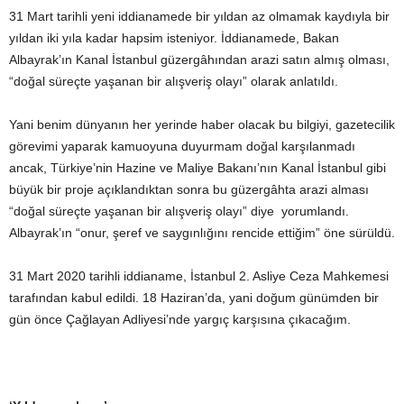
31 Mart tarihli yeni iddianamede bir yıldan az olmamak kaydıyla bir
yıldan iki yıla kadar hapsim isteniyor. İddianamede, Bakan
Albayrak’ın Kanal İstanbul güzergâhından arazi satın almış olması,
“doğal süreçte yaşanan bir alışveriş olayı” olarak anlatıldı.
Yani benim dünyanın her yerinde haber olacak bu bilgiyi, gazetecilik
görevimi yaparak kamuoyuna duyurmam doğal karşılanmadı
ancak, Türkiye’nin Hazine ve Maliye Bakanı’nın Kanal İstanbul gibi
büyük bir proje açıklandıktan sonra bu güzergâhta arazi alması
“doğal süreçte yaşanan bir alışveriş olayı” diye yorumlandı.
Albayrak’ın “onur, şeref ve saygınlığını rencide ettiğim” öne sürüldü.
31 Mart 2020 tarihli iddianame, İstanbul 2. Asliye Ceza Mahkemesi
tarafından kabul edildi. 18 Haziran’da, yani doğum günümden bir
gün önce Çağlayan Adliyesi’nde yargıç karşısına çıkacağım.