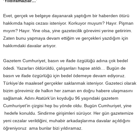
‘Yıldıramazlar…’
Evet, gerçek ve belgeye dayanarak yaptığım bir haberden ötürü
hakkımda hapis cezası isteniyor. Korkuyor muyum? Hayır. Pişman
mıyım? Hayır. Yine olsa, yine gazetecilik görevimi yerine getiririm.
Zaten bunu yapmaya devam ettiğim ve gerçekleri yazdığım için
hakkımdaki davalar artıyor.
Gazetem Cumhuriyet, basın ve ifade özgülüğü adına çok bedel
ödedi. Yazarları öldürüldü, çalışanları hapse atıldı… Bugün de
basın ve ifade özgürlüğü için bedel ödemeye devam ediyoruz.
Türkiye’de maalesef gerçekler saklanmak isteniyor. Gazeteci olarak
bizim görevimiz de halkın her zaman en doğru habere ulaşmasını
sağlamak. Adını Atatürk’ün koyduğu 96 yaşındaki gazetem
Cumhuriyet’in çizgisi hep bu yönde oldu. Bugün Cumhuriyet, yine
hedefe konuldu. Sindirme girişimleri sürüyor. Her gün gazetemize
yeni cezalar verildiğini, muhabir arkadaşlarıma davalar açıldığını
öğreniyoruz ama bunlar bizi yıldıramaz.